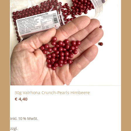
30g Valrhona Crunch-Pearls Himbeere
€
4,40
inkl. 10 % MwSt.
zzgl.