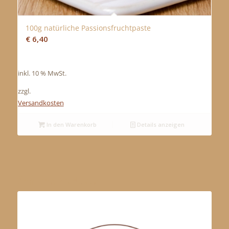
100g natürliche Passionsfruchtpaste
€
6,40
inkl. 10 % MwSt.
zzgl.
Versandkosten
In den Warenkorb
Details anzeigen
Ähnliche Produkte