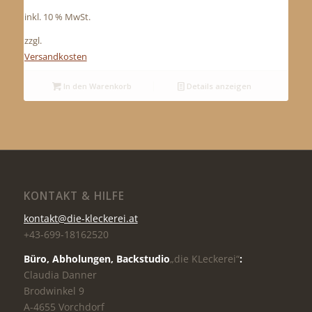
inkl. 10 % MwSt.
zzgl.
Versandkosten
In den Warenkorb
Details anzeigen
KONTAKT & HILFE
kontakt@die-kleckerei.at
+43-699-18162520
Büro, Abholungen,
Backstudio
„die KLeckerei“
:
Claudia Danner
Brodwinkel 9
A-4655 Vorchdorf