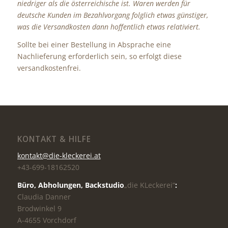
niedriger als die österreichische ist. Waren werden für
deutsche Kunden im Bezahlvorgang folglich etwas günstiger,
was die Versandkosten dann hoffentlich etwas relativiert.
Sollte bei einer Bestellung in Absprache eine
Nachlieferung erforderlich sein, so erfolgt diese
versandkostenfrei.
KONTAKT & HILFE
kontakt@die-kleckerei.at
+43-699-18162520
Büro, Abholungen,
Backstudio
„die KLeckerei“
:
Claudia Danner
Brodwinkel 9
A-4655 Vorchdorf