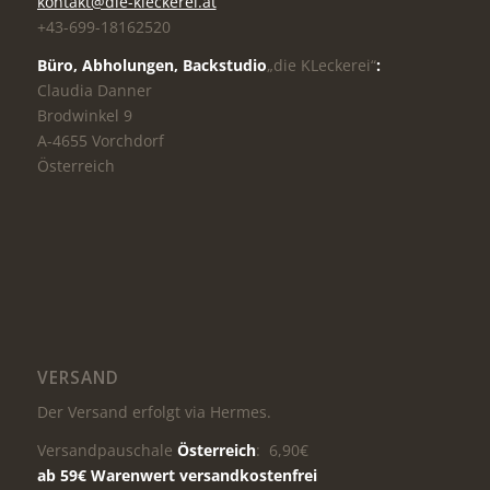
kontakt@die-kleckerei.at
+43-699-18162520
Büro, Abholungen,
Backstudio
„die KLeckerei“
:
Claudia Danner
Brodwinkel 9
A-4655 Vorchdorf
Österreich
VERSAND
Der Versand erfolgt via Hermes.
Versandpauschale
Österreich
: 6,90€
ab 59€ Warenwert versandkostenfrei