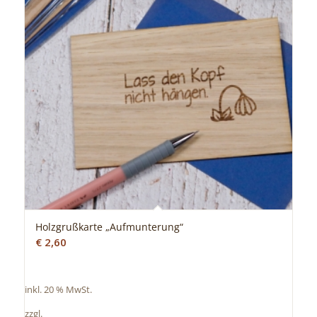
Holzgrußkarte „Aufmunterung“
€
2,60
inkl. 20 % MwSt.
zzgl.