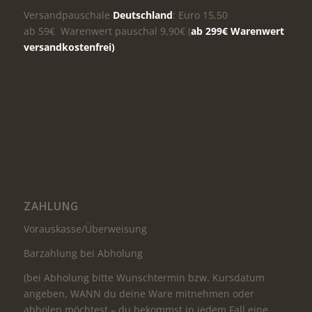
Versandpauschale
Deutschland
: Euro 15,50
ab 59€ Warenwert pauschal 9,90€ (
ab 299€ Warenwert
versandkostenfrei)
ZAHLUNG
Vorauskasse/Überweisung
Barzahlung bei Abholung
(bei Abholung bitte Wunschtermin bzw. Kursdatum
angeben, WANN du deine Ware mitnehmen oder
abholen möchtest – du bekommst in jedem Fall eine