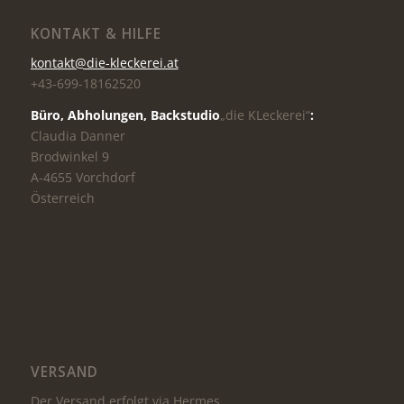
KONTAKT & HILFE
kontakt@die-kleckerei.at
+43-699-18162520
Büro, Abholungen,
Backstudio
„die KLeckerei“
:
Claudia Danner
Brodwinkel 9
A-4655 Vorchdorf
Österreich
VERSAND
Der Versand erfolgt via Hermes.