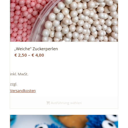
„Weiche“ Zuckerperlen
€
2,50
–
€
4,00
inkl. MwSt.
zzgl.
Versandkosten
Ausführung wählen