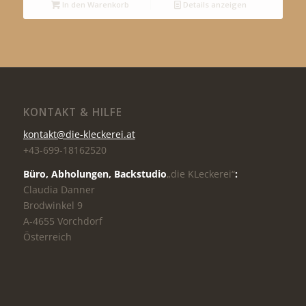
In den Warenkorb
Details anzeigen
KONTAKT & HILFE
kontakt@die-kleckerei.at
+43-699-18162520
Büro, Abholungen,
Backstudio
„die KLeckerei“
:
Claudia Danner
Brodwinkel 9
A-4655 Vorchdorf
Österreich