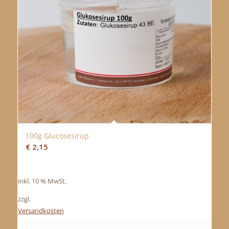
100g Glucosesirup
€
2,15
inkl. 10 % MwSt.
zzgl.
Versandkosten