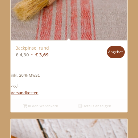
Backpinsel rund
Angebot!
Ursprünglicher
Aktueller
€
4,30
€
3,69
Preis
Preis
war:
ist:
inkl. 20 % MwSt.
€ 4,30
€ 3,69.
zzgl.
Versandkosten
In den Warenkorb
Details anzeigen