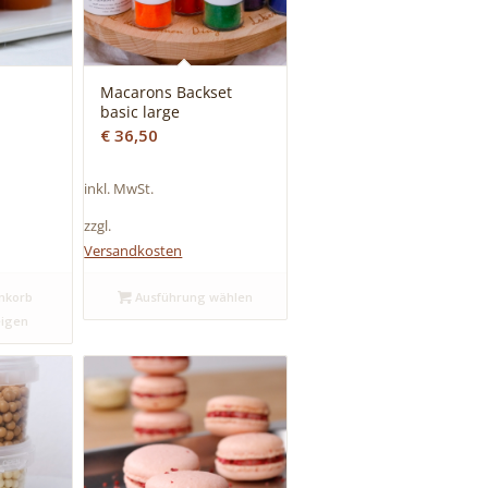
e
Macarons Backset
basic large
€
36,50
inkl. MwSt.
zzgl.
Versandkosten
nkorb
Ausführung wählen
eigen