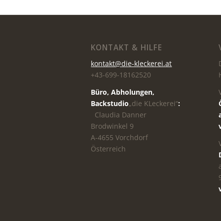
KONTAKT & HILFE
kontakt@die-kleckerei.at
+43-699-18162520
Büro, Abholungen,
Backstudio
„die KLeckerei“
:
Claudia Danner
Brodwinkel 9
A-4655 Vorchdorf
Österreich