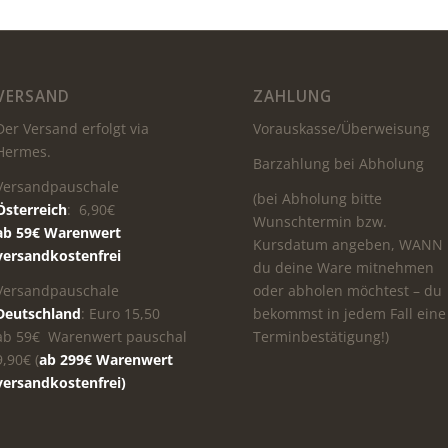
VERSAND
ZAHLUNG
Der Versand erfolgt via
Vorauskasse/Überweisung
Hermes.
Barzahlung bei Abholung
Versandpauschale
(bei Abholung bitte
Österreich
: 6,90€
Wunschtermin bzw.
ab 59€ Warenwert
Kursdatum angeben, WANN
versandkostenfrei
du deine Ware mitnehmen
Versandpauschale
oder abholen möchtest – du
Deutschland
: Euro 15,50
bekommst in jedem Fall eine
ab 59€ Warenwert pauschal
Terminbestätigung!)
9,90€ (
ab 299€ Warenwert
versandkostenfrei)