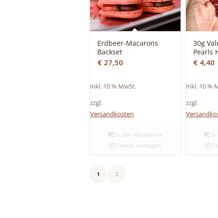
Erdbeer-Macarons
30g Va
Backset
Pearls
€
27,50
€
4,40
inkl. 10 % MwSt.
inkl. 10 % 
zzgl.
zzgl.
Versandkosten
Versandko
In den Warenkorb
In
Details anzeigen
De
1
2