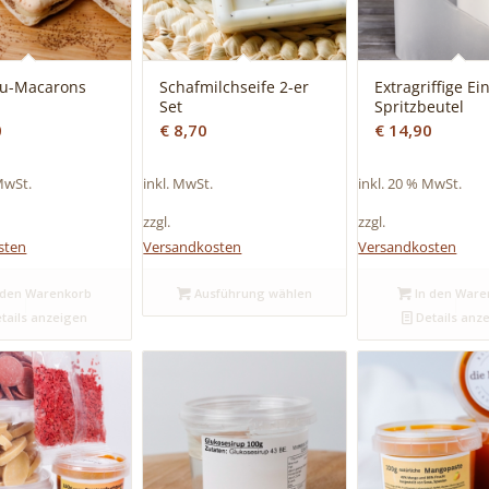
su-Macarons
Schafmilchseife 2-er
Extragriffige Ei
t
Set
Spritzbeutel
0
€
8,70
€
14,90
MwSt.
inkl. MwSt.
inkl. 20 % MwSt.
zzgl.
zzgl.
sten
Versandkosten
Versandkosten
 den Warenkorb
Ausführung wählen
In den Ware
tails anzeigen
Details anz