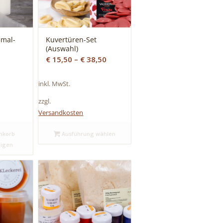
nmal-
Kuvertüren-Set
(Auswahl)
€
15,50
–
€
38,50
inkl. MwSt.
zzgl.
Versandkosten
nkorb
Ausführung wählen
eigen