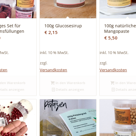
ges Set für
100g Glucosesirup
100g natürlich
nsfüllungen
Mangopaste
€
2,15
0
€
5,50
MwSt.
inkl. 10 % MwSt.
inkl. 10 % MwSt.
zzgl.
zzgl.
sten
Versandkosten
Versandkosten
 den Warenkorb
In den Warenkorb
In den Ware
tails anzeigen
Details anzeigen
Details anz