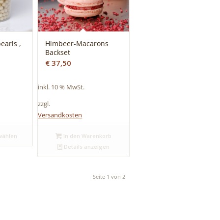
earls ,
Himbeer-Macarons
Backset
€
37,50
inkl. 10 % MwSt.
zzgl.
Versandkosten
wählen
In den Warenkorb
Details anzeigen
Seite 1 von 2