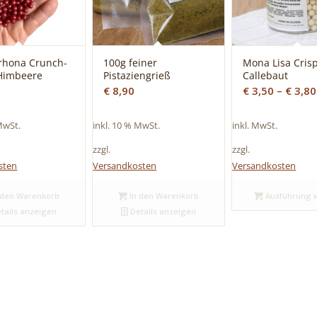
lrhona Crunch-
100g feiner
Mona Lisa Crisp
 Himbeere
Pistaziengrieß
Callebaut
€
8,90
€
3,50
–
€
3,80
MwSt.
inkl. 10 % MwSt.
inkl. MwSt.
zzgl.
zzgl.
sten
Versandkosten
Versandkosten
 den Warenkorb
In den Warenkorb
Ausführung 
tails anzeigen
Details anzeigen