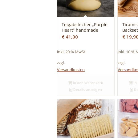
Teigabstecher „Purple
Tirami
Heart“ handmade
Backse
€
41,00
€
19,9
inkl. 20 % MwSt.
inkl. 10 % 
zzgl.
zzgl.
Versandkosten
Versandko
In den Warenkorb
In
Details anzeigen
De