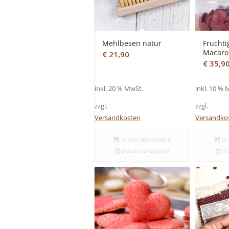
Mehlbesen natur
Fruchti
Macaro
€
21,90
€
35,9
inkl. 20 % MwSt.
inkl. 10 % 
zzgl.
zzgl.
Versandkosten
Versandko
In den Warenkorb
In
Details anzeigen
De