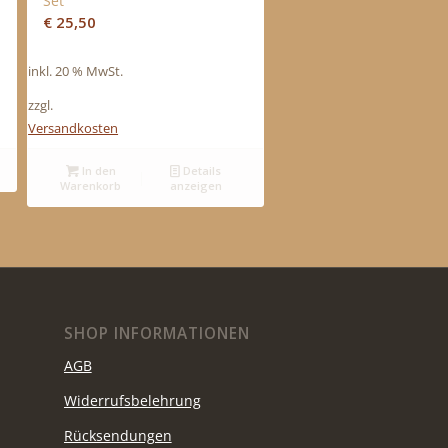
Set
€
25,50
inkl. 20 % MwSt.
zzgl.
Versandkosten
In den
Details
Warenkorb
anzeigen
SHOP INFORMATIONEN
AGB
Widerrufsbelehrung
Rücksendungen