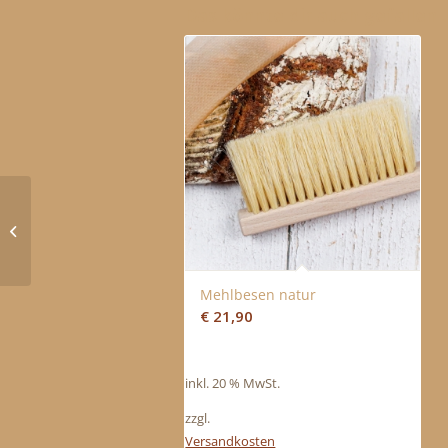
Das könnte dir auch gefallen 
LINZ/OÖ
Fruchtige Macarons –
Basis-Workshop
Mehlbesen natur
€
21,90
inkl. 20 % MwSt.
zzgl.
Versandkosten