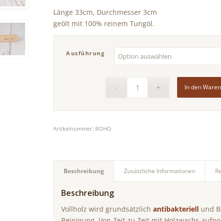
Länge 33cm, Durchmesser 3cm
geölt mit 100% reinem Tungöl.
Ausführung
In den Ware
Artikelnummer:
ROHO
Beschreibung
Zusätzliche Informationen
R
Beschreibung
Vollholz wird grundsätzlich
antibakteriell
und Be
Reinigung. Von Zeit zu Zeit mit Holzwachs aufpol