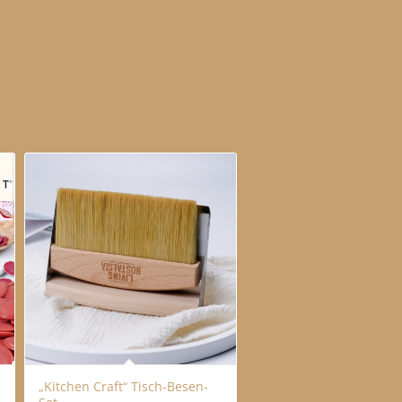
„Kitchen Craft“ Tisch-Besen-