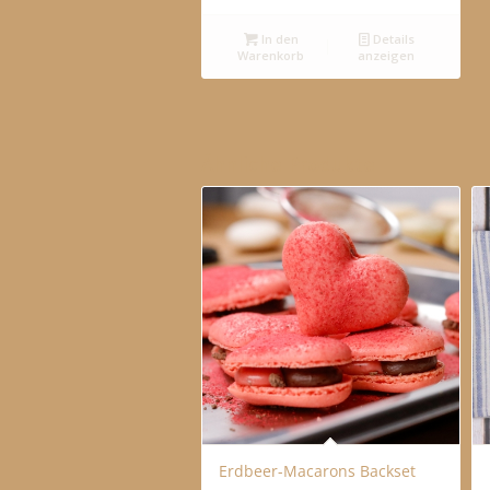
In den
Details
Warenkorb
anzeigen
Ähnliche Produkte
Erdbeer-Macarons Backset