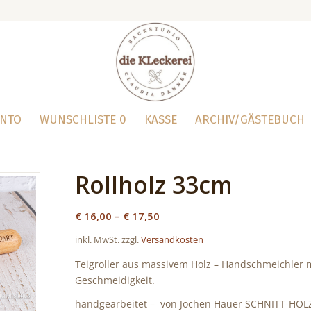
ONTO
WUNSCHLISTE
0
KASSE
ARCHIV/GÄSTEBUCH
Rollholz 33cm
€
16,00
–
€
17,50
inkl. MwSt.
zzgl.
Versandkosten
Teigroller aus massivem Holz – Handschmeichler
Geschmeidigkeit.
handgearbeitet – von Jochen Hauer SCHNITT-HOLZ