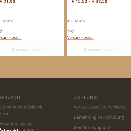
€
21,90
€
15,50
–
€
38,50
kl. MwSt.
inkl. MwSt.
l.
zzgl.
rsandkosten
Versandkosten
Ausführung wählen
Ausführung wählen
VERSAND
ZAHLUNG
Der Versand erfolgt via
Vorauskasse/Überweisung
Hermes.
Barzahlung bei Abholung
Versandpauschale
(bei Abholung bitte
Österreich
: 6,90€