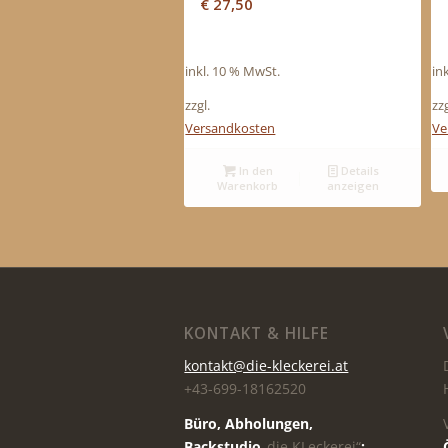
€
27,50
inkl. 10 % MwSt.
in
zzgl.
zzg
Versandkosten
Ve
In den
Details
Warenkorb
anzeigen
KONTAKT & HILFE
kontakt@die-kleckerei.at
+43-699-18162520
Büro, Abholungen,
Backstudio
„die KLeckerei“
: