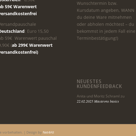
Wunschtermin bzw.
ab 59€ Warenwert
Kursdatum angeben, WANN
versandkostenfrei
du deine Ware mitnehmen
Versandpauschale
oder abholen möchtest – du
Deutschland
: Euro 15,50
bekommst in jedem Fall eine
ab 59€ Warenwert pauschal
Terminbestätigung!)
9,90€ (
ab 299€ Warenwert
versandkostenfrei)
NEUESTES
KUNDENFEEDBACK
Anita und Moritz Schraml
zu
22.02.2025 Macarons basics
e vorbehalten. | Design by
Net4All