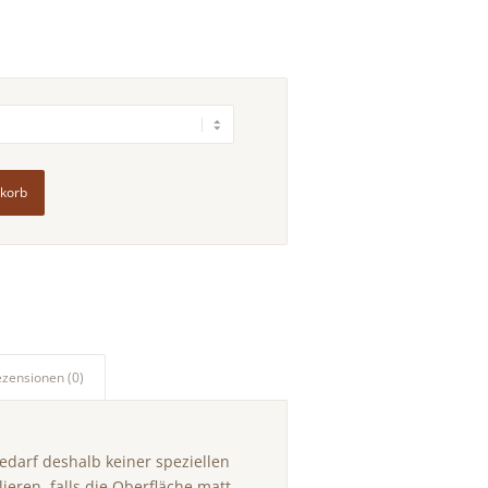
nkorb
ezensionen (0)
darf deshalb keiner speziellen
ieren, falls die Oberfläche matt