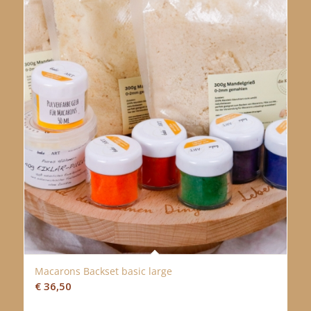
Macarons Backset basic large
€
36,50