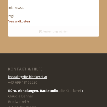
inkl. MwSt.
zzgl.
Versandkosten
Ausführung wählen
KONTAKT & HILFE
kontakt@die-kleckerei.at
+43-699-18162520
Büro, Abholungen,
Backstudio
„die KLeckerei“
:
Claudia Danner
Brodwinkel 9