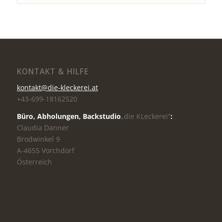
KONTAKT & HILFE
kontakt@die-kleckerei.at
+43-699-18162520
Büro, Abholungen,
Backstudio
„die KLeckerei“
:
Claudia Danner
Brodwinkel 9
A-4655 Vorchdorf
Österreich