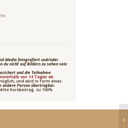
nfos
al-Media fotografiert und/oder
n du nicht auf Bildern zu sehen sein
gesichert und die Teilnahme
r
innerhalb von 14 Tagen ab
öglich, und wird in Form eines
ne andere Person übertragbar.
zahlte Kursbeitrag zu 100%
keine a