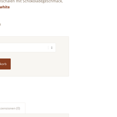
nschalen mit Schokoladegeschmack,
white
n
nkorb
ezensionen (0)