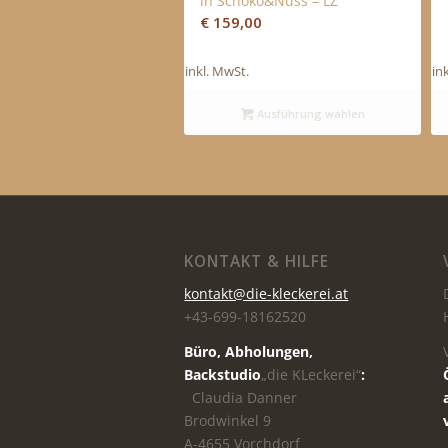
in Schoko&Nuss – LZ
€
159,00
inkl. MwSt.
in
Ausführung wählen
KONTAKT & HILFE
kontakt@die-kleckerei.at
+43-699-18162520
Büro, Abholungen,
Backstudio
„die KLeckerei“
:
Claudia Danner
Brodwinkel 9
A-4655 Vorchdorf