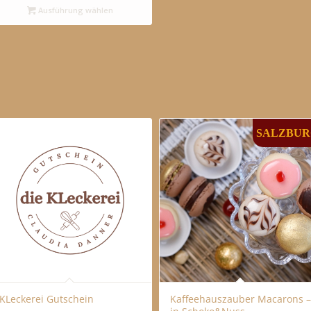
Ausführung wählen
SALZBU
KLeckerei Gutschein
Kaffeehauszauber Macarons –