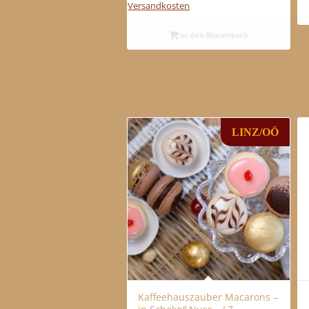
Versandkosten
In den Warenkorb
Ähnliche Produkte
LINZ/OÖ
Kaffeehauszauber Macarons –