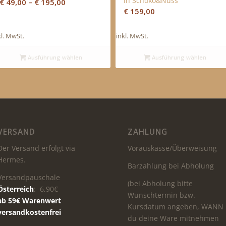
in Schoko&Nuss
€
49,00
–
€
195,00
€
159,00
kl. MwSt.
inkl. MwSt.
Ausführung wählen
Ausführung wählen
VERSAND
ZAHLUNG
Der Versand erfolgt via
Vorauskasse/Überweisung
Hermes.
Barzahlung bei Abholung
Versandpauschale
(bei Abholung bitte
Österreich
: 6,90€
Wunschtermin bzw.
ab 59€ Warenwert
Kursdatum angeben, WANN
versandkostenfrei
du deine Ware mitnehmen