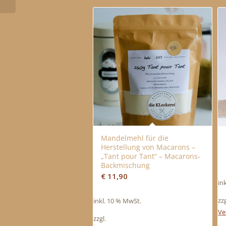
Mandelmehl für die
Herstellung von Macarons –
„Tant pour Tant“ – Macarons-
Backmischung
€
11,90
in
zzg
inkl. 10 % MwSt.
Ve
zzgl.