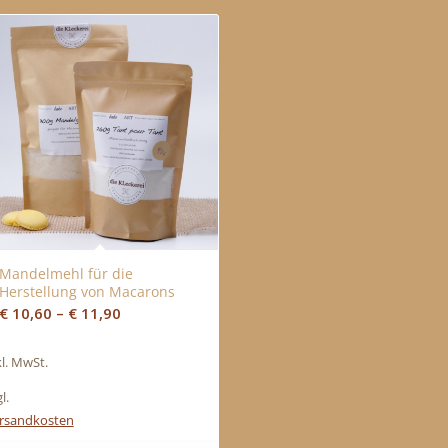
Mandelmehl für die
Herstellung von Macarons
€
10,60
–
€
11,90
kl. MwSt.
l.
rsandkosten