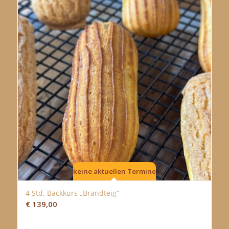
keine aktuellen Termine
4 Std. Backkurs „Brandteig“
5.00
€
139,00