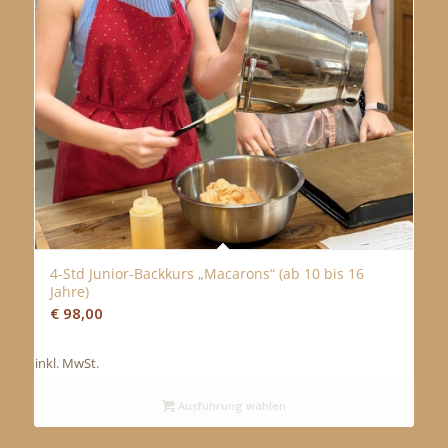
4-Std Junior-Backkurs „Macarons“ (ab 10 bis 16
Jahre)
€
98,00
inkl. MwSt.
Ausführung wählen