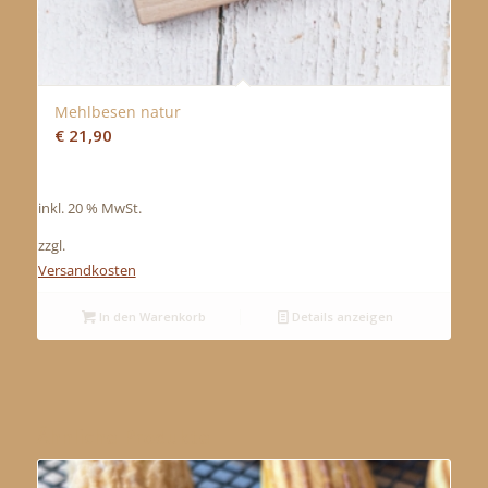
Mehlbesen natur
€
21,90
inkl. 20 % MwSt.
zzgl.
Versandkosten
In den Warenkorb
Details anzeigen
Ähnliche Produkte