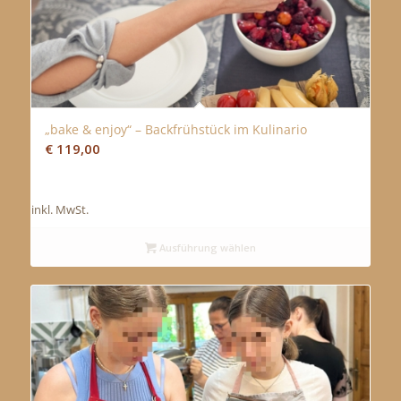
„bake & enjoy“ – Backfrühstück im Kulinario
5.00
€
119,00
inkl. MwSt.
Ausführung wählen