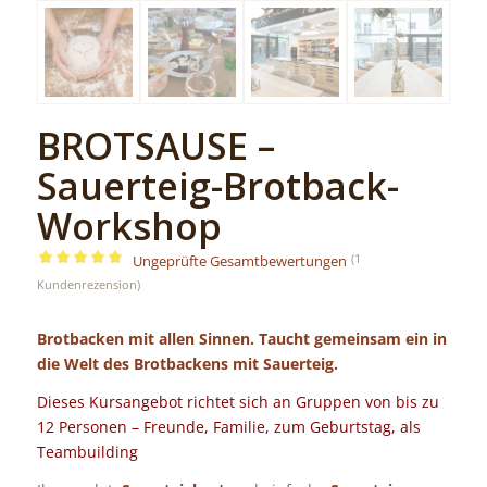
BROTSAUSE –
Sauerteig-Brotback-
Workshop
(
1
Ungeprüfte Gesamtbewertungen
Bewertet
Kundenrezension)
mit
5.00
von 5,
Brotbacken mit allen Sinnen. Taucht gemeinsam ein in
basierend
die Welt des Brotbackens mit Sauerteig.
auf
1
Dieses Kursangebot richtet sich an Gruppen von bis zu
Kundenbewertung
12 Personen – Freunde, Familie, zum Geburtstag, als
Teambuilding