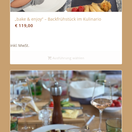
„bake & enjoy“ – Backfrühstück im Kulinario
5.00
€
119,00
inkl. MwSt.
Ausführung wählen