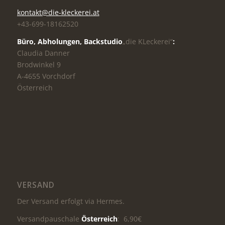
kontakt@die-kleckerei.at
+43-699-18162520
Büro, Abholungen,
Backstudio
„die KLeckerei“
:
Claudia Danner
Brodwinkel 9
A-4655 Vorchdorf
Österreich
VERSAND
Der Versand erfolgt via Hermes.
Versandpauschale
Österreich
: 6,90€