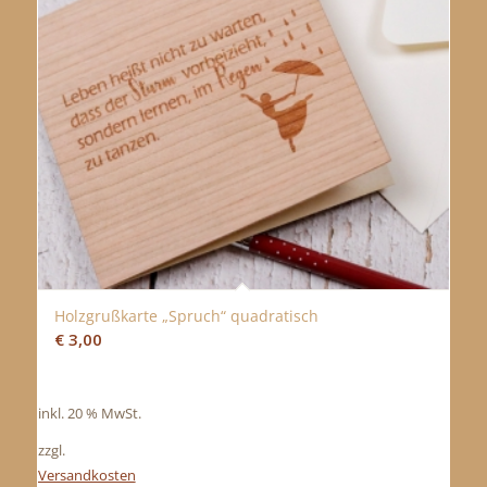
Holzgrußkarte „Spruch“ quadratisch
€
3,00
inkl. 20 % MwSt.
zzgl.
Versandkosten