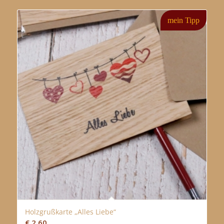
mein Tipp
Holzgrußkarte „Alles Liebe“
€
2,60