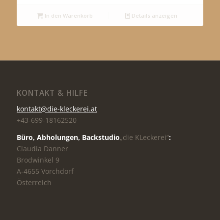
In den Warenkorb
Details anzeigen
KONTAKT & HILFE
kontakt@die-kleckerei.at
+43-699-18162520
Büro, Abholungen,
Backstudio
„die KLeckerei“
:
Claudia Danner
Brodwinkel 9
A-4655 Vorchdorf
Österreich