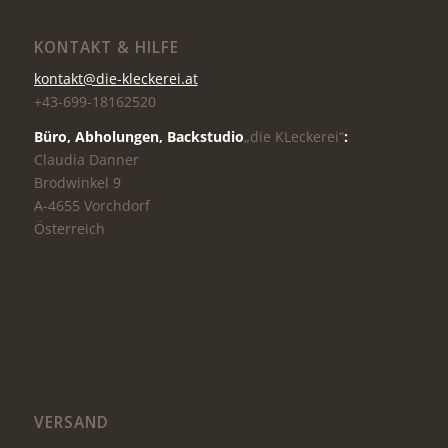
KONTAKT & HILFE
kontakt@die-kleckerei.at
+43-699-18162520
Büro, Abholungen,
Backstudio
„die KLeckerei“
:
Claudia Danner
Brodwinkel 9
A-4655 Vorchdorf
Österreich
VERSAND