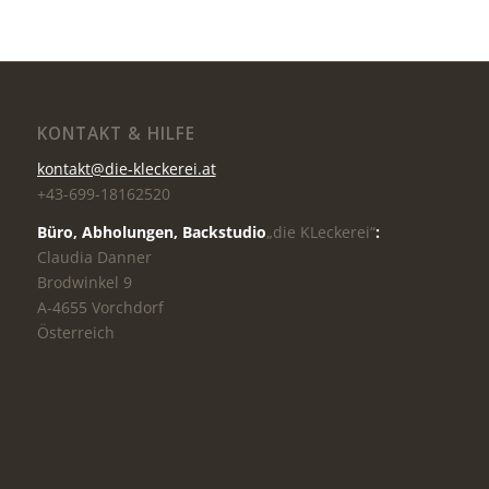
KONTAKT & HILFE
kontakt@die-kleckerei.at
+43-699-18162520
Büro, Abholungen,
Backstudio
„die KLeckerei“
:
Claudia Danner
Brodwinkel 9
A-4655 Vorchdorf
Österreich